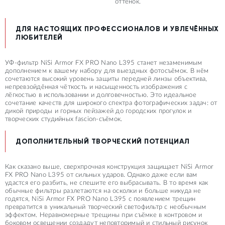
оттенок.
ДЛЯ НАСТОЯЩИХ ПРОФЕССИОНАЛОВ И УВЛЕЧЁННЫХ
ЛЮБИТЕЛЕЙ
УФ-фильтр NiSi Armor FX PRO Nano L395 станет незаменимым
дополнением к вашему набору для выездных фотосъёмок. В нём
сочетаются высокий уровень защиты передней линзы объектива,
непревзойдённая чёткость и насыщенность изображения с
лёгкостью в использовании и долговечностью. Это идеальное
сочетание качеств для широкого спектра фотографических задач: от
дикой природы и горных пейзажей до городских прогулок и
творческих студийных fascion-съёмок.
ДОПОЛНИТЕЛЬНЫЙ ТВОРЧЕСКИЙ ПОТЕНЦИАЛ
Как сказано выше, сверхпрочная конструкция защищает NiSi Armor
FX PRO Nano L395 от сильных ударов. Однако даже если вам
удастся его разбить, не спешите его выбрасывать. В то время как
обычные фильтры разлетаются на осколки и больше никуда не
годятся, NiSi Armor FX PRO Nano L395 с появлением трещин
превратится в уникальный творческий светофильтр с необычным
эффектом. Неравномерные трещины при съёмке в контровом и
боковом освещении создадут неповторимый и стильный рисунок