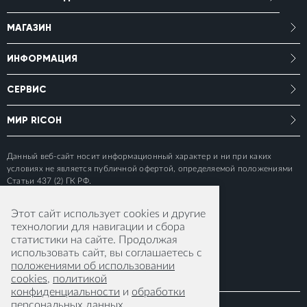
МАГАЗИН
ИНФОРМАЦИЯ
СЕРВИС
МИР RICOH
Данный веб-сайт носит информационный характер и ни при каких
условиях не является публичной офертой, определяемой положениями
Статьи 437 (2) ГК РФ.
Этот сайт использует cookies и другие
технологии для навигации и сбора
статистики на сайте. Продолжая
использовать сайт, вы соглашаетесь с
положениями об использовании
cookies
,
политикой
конфиденциальности
и
обработки
персональных данных
.