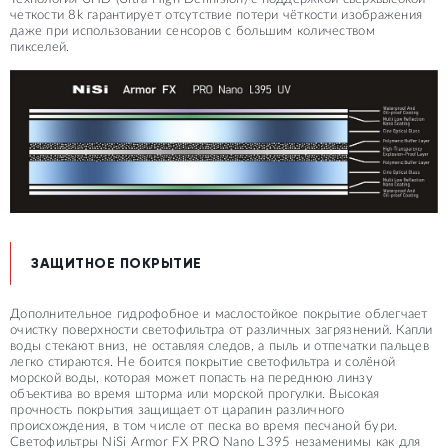
четкости 8k гарантирует отсутствие потери чёткости изображения
даже при использовании сенсоров с большим количеством
пикселей.
ЗАЩИТНОЕ ПОКРЫТИЕ
Дополнительное гидрофобное и маслостойкое покрытие облегчает
очистку поверхности светофильтра от различных загрязнений. Капли
воды стекают вниз, не оставляя следов, а пыль и отпечатки пальцев
легко стираются. Не боится покрытие светофильтра и солёной
морской воды, которая может попасть на переднюю линзу
объектива во время шторма или морской прогулки. Высокая
прочность покрытия защищает от царапин различного
происхождения, в том числе от песка во время песчаной бури.
Светофильтры NiSi Armor FX PRO Nano L395 незаменимы как для