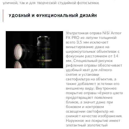
уличной, так и для творческой студийной фотосъемки.
УДОБНЫЙ И ФУНКЦИОНАЛЬНЫЙ ДИЗАЙН
Ультратонкая оправа NiSi Armor
FX PRO из латуни толщиной
всего 3,5 мм исключает
виньетирование даже на
широкоугольных объективах с
фокусным расстоянием от 14
мм. Специальный рисунок
рифления оправы обеспечивает
удобный хват для лёгкого
снятия и установки
светофильтра на объектив, а
также добавляет эстетики его
внешнему виду. Внутреннее
покрытие оправы чёрного цвета
предотвращает появление
бликов, а значит даже при
боковом и контровом
освещении светофильтр не
снижает качество изображения.
Наружное же покрытие имеет
элегантный золотистый