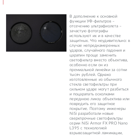
В дополнение к основной
функции УФ-фильтров –
отсечению ультрафиолета –
зачастую фотографы
используют их и в качестве
защитных. Что неудивительно: в
случае непреднамеренных
ударов, случайного падения и
царапин проще заменить
светофильтр вместо объектива,
особенно если он из
премиальной линейки за сотни
тысяч рублей. Однако
изготовленные из обычного
стекла светофильтры при
сильном ударе могут разбиться
и поцарапать осколками
переднюю линзу объектива или
повредить его защитное
покрытие. Поэтому инженеры
NiSi разработали новые
сверхпрочные светофильтры
серии NiSi Armor FX PRO Nano
L395 с технологией
взрывозащитной ламинации,