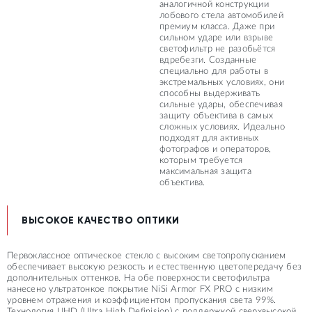
аналогичной конструкции
лобового стела автомобилей
премиум класса. Даже при
сильном ударе или взрыве
светофильтр не разобьётся
вдребезги. Созданные
специально для работы в
экстремальных условиях, они
способны выдерживать
сильные удары, обеспечивая
защиту объектива в самых
сложных условиях. Идеально
подходят для активных
фотографов и операторов,
которым требуется
максимальная защита
объектива.
ВЫСОКОЕ КАЧЕСТВО ОПТИКИ
Первоклассное оптическое стекло с высоким светопропусканием
обеспечивает высокую резкость и естественную цветопередачу без
дополнительных оттенков. На обе поверхности светофильтра
нанесено ультратонкое покрытие NiSi Armor FX PRO с низким
уровнем отражения и коэффициентом пропускания света 99%.
Технология UHD (Ultra High Definision) с поддержкой сверхвысокой