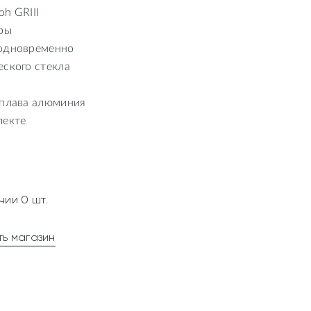
h GRIII
тры
 одновременно
еского стекла
сплава алюминия
лекте
чии 0 шт.
ь магазин