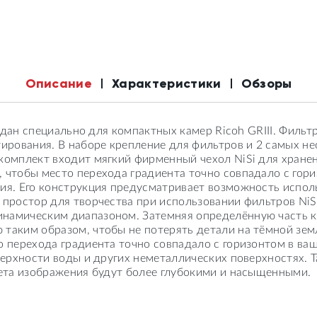
Описание
Характеристики
Обзоры
создан специально для компактных камер Ricoh GRIII. Филь
тирования. В наборе крепление для фильтров и 2 самых 
 комплект входит мягкий фирменный чехол NiSi для хране
, чтобы место перехода градиента точно совпадало с гор
ния. Его конструкция предусматривает возможность испо
 простор для творчества при использовании фильтров NiS
намическим диапазоном. Затемняя определённую часть ка
 таким образом, чтобы не потерять детали на тёмной зе
то перехода градиента точно совпадало с горизонтом в в
оверхности воды и других неметаллических поверхностях.
вета изображения будут более глубокими и насыщенными.