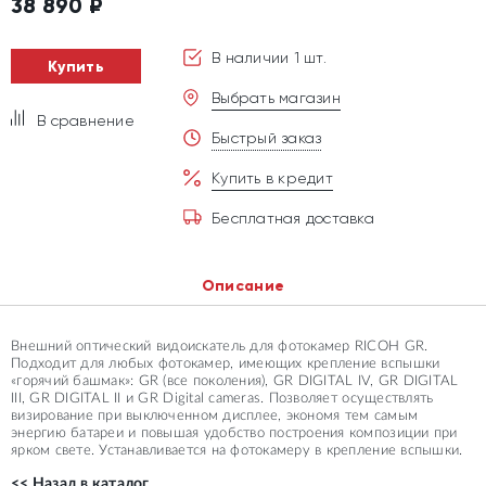
38 890
₽
В наличии 1 шт.
Купить
Выбрать магазин
В сравнение
Быстрый заказ
Купить в кредит
Бесплатная доставка
Описание
Внешний оптический видоискатель для фотокамер RICOH GR.
Подходит для любых фотокамер, имеющих крепление вспышки
«горячий башмак»: GR (все поколения), GR DIGITAL IV, GR DIGITAL
III, GR DIGITAL II и GR Digital cameras. Позволяет осуществлять
визирование при выключенном дисплее, экономя тем самым
энергию батареи и повышая удобство построения композиции при
ярком свете. Устанавливается на фотокамеру в крепление вспышки.
<< Назад в каталог