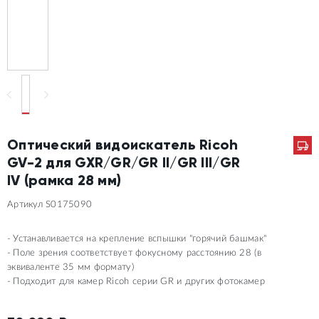
Оптический видоискатель Ricoh
GV-2 для GXR/GR/GR II/GR III/GR
IV (рамка 28 мм)
Артикул S0175090
Устанавливается на крепление вспышки "горячий башмак"
Поле зрения соответствует фокусному расстоянию 28 (в
эквиваленте 35 мм формату)
Подходит для камер Ricoh серии GR и других фотокамер