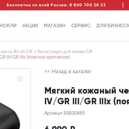
Бесплатно по всей России:
8 800 700 38 33
ИНОКЛИ
АКЦИИ
МАГАЗИН
СЕРВИС
ДЛЯ БИЗНЕС
ласса Ricoh GR
Аксессуары для камер GR
 III/GR IIIx (поясное крепление)
<< Назад в каталог
Мягкий кожаный че
IV/GR III/GR IIIx (
Артикул S0030485