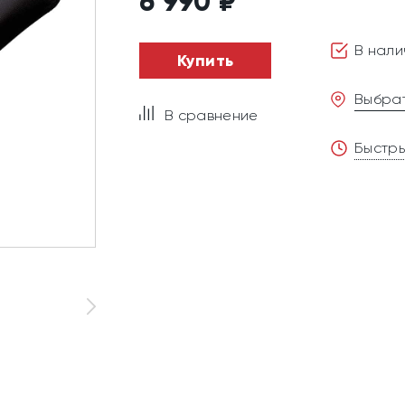
6 990
₽
В нали
Купить
Выбрат
В сравнение
Быстры