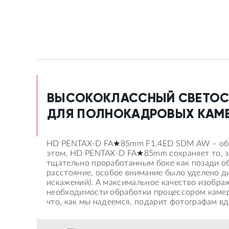
ВЫСОКОКЛАССНЫЙ СВЕТОСИ
ДЛЯ ПОЛНОКАДРОВЫХ КАМЕ
HD PENTAX-D FA★85mm F1.4ED SDM AW – объе
этом, HD PENTAX-D FA★85mm сохраняет то, з
тщательно проработанным боке как позади объ
расстояние, особое внимание было уделено ди
искажений). А максимальное качество изображ
необходимости обработки процессором камер
что, как мы надеемся, подарит фотографам в