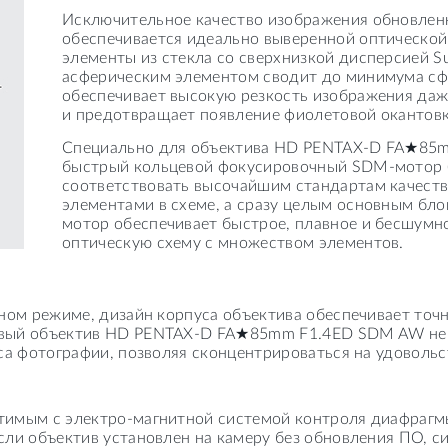
Исключительное качество изображения обновленн
обеспечивается идеально выверенной оптической 
элементы из стекла со сверхнизкой дисперсией Sup
асферическим элементом сводит до минимума сфе
обеспечивает высокую резкость изображения даж
и предотвращает появление фиолетовой окантовк
Специально для объектива HD PENTAX-D FA★85
быстрый кольцевой фокусировочный SDM-мотор (Su
соответствовать высочайшим стандартам качеств
элементами в схеме, а сразу целым основным бло
мотор обеспечивает быстрое, плавное и бесшумн
оптическую схему с множеством элементов.
чном режиме, дизайн корпуса объектива обеспечивает то
овый объектив HD PENTAX-D FA★85mm F1.4ED SDM AW не т
са фотографии, позволяя сконцентрироваться на удовольс
тимым с электро-магнитной системой контроля диафрагм
сли объектив установлен на камеру без обновления ПО, 