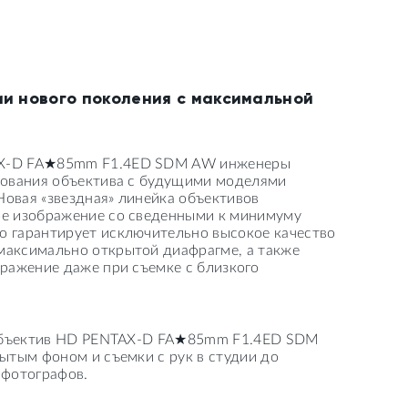
ии нового поколения с максимальной
TAX-D FA★85mm F1.4ED SDM AW инженеры
ьзования объектива с будущими моделями
овая «звездная» линейка объективов
ое изображение со сведенными к минимуму
о гарантирует исключительно высокое качество
максимально открытой диафрагме, а также
бражение даже при съемке с близкого
й объектив HD PENTAX-D FA★85mm F1.4ED SDM
ытым фоном и съемки с рук в студии до
 фотографов.