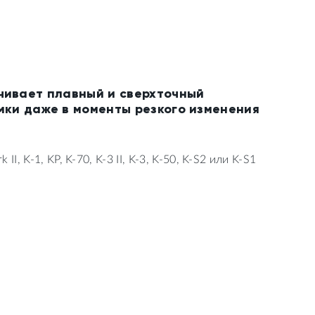
чивает плавный и сверхточный
мки даже в моменты резкого изменения
I, K-1, KP, K-70, K-3 II, K-3, K-50, K-S2 или K-S1