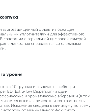
корпуса
 и влагозащищенный объектив оснащен
иальными уплотнителями для эффективного
 В сочетании с зеркальной цифровой камерой
рая с легкостью справляется со сложными
ги.
го уровня
тов в 10 группах и включает в себя три
er ED (Extra-low Dispersion) и один
 сферические и хроматические аберрации (в том
ечивается высокая резкость и контрастность
агме. Искажения сведены к минимуму по всему
з дисторсии от минимального фокусного