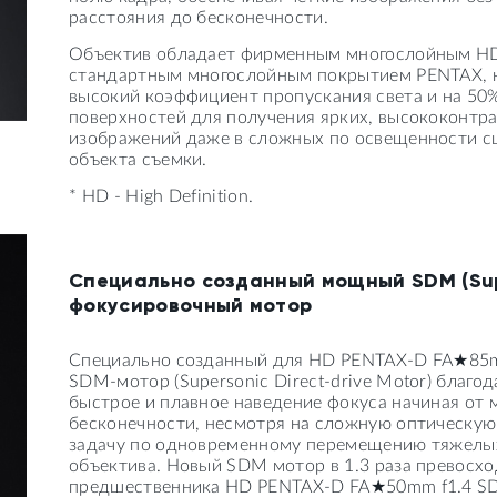
расстояния до бесконечности.
Объектив обладает фирменным многослойным HD-
стандартным многослойным покрытием PENTAX, н
высокий коэффициент пропускания света и на 50
поверхностей для получения ярких, высококонтр
изображений даже в сложных по освещенности с
объекта съемки.
* HD - High Definition.
Специально созданный мощный SDM (Supe
фокусировочный мотор
Специально созданный для HD PENTAX-D FA★85
SDM-мотор (Supersonic Direct-drive Motor) благ
быстрое и плавное наведение фокуса начиная от 
бесконечности, несмотря на сложную оптическую
задачу по одновременному перемещению тяжелых
объектива. Новый SDM мотор в 1.3 раза превос
предшественника HD PENTAX-D FA★50mm f1.4 S