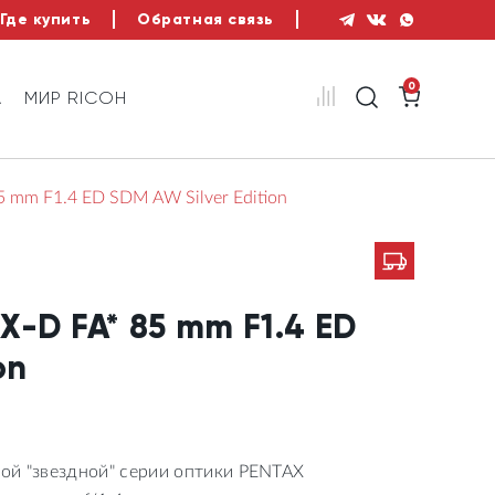
Где купить
Обратная связь
0
А
МИР RICOH
 mm F1.4 ED SDM AW Silver Edition
-D FA* 85 mm F1.4 ED
on
й "звездной" серии оптики PENTAX