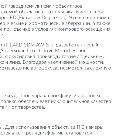
ой «звездной» линейки объективов
схемой объектива, которая включает в себя
er ED (Extra-low Dispersion). Что в сочетании с
рические и хроматические аберрации, а также
е при съемке в условиях контрового освещения
и.
mm F1.4ED SDM AW был разработан новый
personic Direct-drive Motor). Чтобы
а, фокусировка производится не отдельными
ком линз. Благодаря увеличенной мощности,
ое наведение автофокуса, несмотря на сложную
чное и удобное управление фокусировочным
олько обеспечивает исключительное качество
твии от творчества.
ы. Для использования объектива ПО камеры
система контроля диафрагмы становится