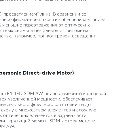
просветлением* линз. В сравнении со
овое фирменное покрытие обеспечивает более
% меньшие переотражения от оптических
астных снимков без бликов и фантомных
ценах, например, при контровом освещении
rsonic Direct-drive Motor)
mm F1.4ED SDM AW полноразмерный кольцевой
одаря увеличенной мощности, обеспечивает
минимального фокусного расстояния и до
 схему с множеством элементов и сложную
 оптических элементов в задней части
ходит крутящий момент SDM мотора модели-
DM AW.