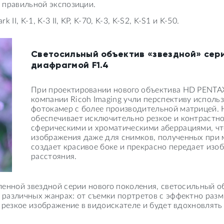
 правильной экспозиции.
I, K-1, K-3 II, KP, K-70, K-3, K-S2, K-S1 и K-50.
Светосильный объектив «звездной» сер
диафрагмой F1.4
При проектировании нового объектива HD PEN
компании Ricoh Imaging учли перспективу испол
фотокамер с более производительной матрицей. Н
обеспечивает исключительно резкое и контрастн
сферическими и хроматическими аберрациями, чт
изображения даже для снимков, полученных при 
создает красивое боке и прекрасно передает изо
расстояния.
вленной звездной серии нового поколения, светосильны
различных жанрах: от съемки портретов с эффектно разм
 резкое изображение в видоискателе и будет вдохновлять