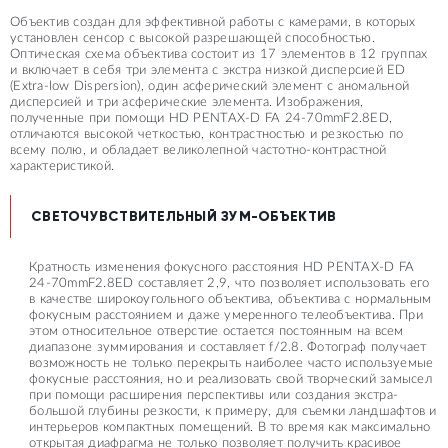
Объектив создан для эффективной работы с камерами, в которых
установлен сенсор с высокой разрешающей способностью.
Оптическая схема объектива состоит из 17 элементов в 12 группах
и включает в себя три элемента с экстра низкой дисперсией ED
(Extra-low Dispersion), один асферический элемент с аномальной
дисперсией и три асферические элемента. Изображения,
полученные при помощи HD PENTAX-D FA 24-70mmF2.8ED,
отличаются высокой четкостью, контрастностью и резкостью по
всему полю, и обладает великолепной частотно-контрастной
характеристикой.
СВЕТОЧУВСТВИТЕЛЬНЫЙ ЗУМ-ОБЪЕКТИВ
Кратность изменения фокусного расстояния HD PENTAX-D FA
24-70mmF2.8ED составляет 2,9, что позволяет использовать его
в качестве широкоугольного объектива, объектива с нормальным
фокусным расстоянием и даже умеренного телеобъектива. При
этом относительное отверстие остается постоянным на всем
диапазоне зуммирования и составляет f/2.8. Фотограф получает
возможность не только перекрыть наиболее часто используемые
фокусные расстояния, но и реализовать свой творческий замысел
при помощи расширения перспективы или создания экстра-
большой глубины резкости, к примеру, для съемки ландшафтов и
интерьеров компактных помещений. В то время как максимально
открытая диафрагма не только позволяет получить красивое