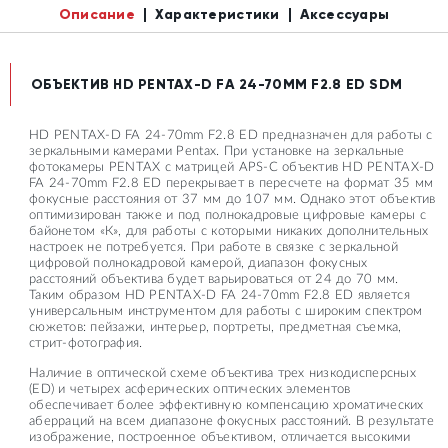
Описание
Характеристики
Аксессуары
ОБЪЕКТИВ HD PENTAX-D FA 24-70MM F2.8 ED SDM
HD PENTAX-D FA 24-70mm F2.8 ED предназначен для работы с
зеркальными камерами Pentax. При установке на зеркальные
фотокамеры PENTAX с матрицей APS-C объектив HD PENTAX-D
FA 24-70mm F2.8 ED перекрывает в пересчете на формат 35 мм
фокусные расстояния от 37 мм до 107 мм. Однако этот объектив
оптимизирован также и под полнокадровые цифровые камеры с
байонетом «К», для работы с которыми никаких дополнительных
настроек не потребуется. При работе в связке с зеркальной
цифровой полнокадровой камерой, диапазон фокусных
расстояний объектива будет варьироваться от 24 до 70 мм.
Таким образом HD PENTAX-D FA 24-70mm F2.8 ED является
универсальным инструментом для работы с широким спектром
сюжетов: пейзажи, интерьер, портреты, предметная съемка,
стрит-фотография.
Наличие в оптической схеме объектива трех низкодисперсных
(ED) и четырех асферических оптических элементов
обеспечивает более эффективную компенсацию хроматических
аберраций на всем диапазоне фокусных расстояний. В результате
изображение, построенное объективом, отличается высокими