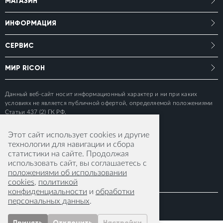
МАГАЗИН
ИНФОРМАЦИЯ
СЕРВИС
МИР RICOH
Данный веб-сайт носит информационный характер и ни при каких
условиях не является публичной офертой, определяемой положениями
Статьи 437 (2) ГК РФ.
Этот сайт использует cookies и другие
технологии для навигации и сбора
статистики на сайте. Продолжая
использовать сайт, вы соглашаетесь с
положениями об использовании
cookies
,
политикой
конфиденциальности
и
обработки
персональных данных
.
© 2015-2026 RICOH IMAGING EUROPE S.A.S
Принять
Отклонить
Настройки