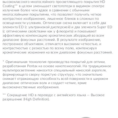
высококлассного многослойного просветляющего покрытия HD
Coating** в целом уменьшает светопотери в видимом спектре
излучения более чем вдвое в сравнении с обычными
многослойными покрытиями, что позволяет получить четкое
контрастное изображение, лишенное бликов в сложных по
освещенности условиях. Оптическая схема включает в себя два
элемента ED (с ультранизкой дисперсией) и два элемента Super ED
(с оптическими свойствами как у флюорита) и показывают
эффективную компенсацию хроматических аберраций во всем
диапазоне фокусных расстояний. В результате изображение,
построенное объективом, отличается высокими четкостью, и
контрастностью с резкостью по всему полю, компенсируя
хроматические искажения на всем диапазоне фокусных расстояний.
* Оригинальная технология производства покрытий для оптики,
разработанная Pentax на основе нанотехнологий. На традиционное
мультипросветление наносится специальный нанослой аэрогеля,
формирующего сверху пористую структуру, что значительно
снижает отражающую способность всей поверхности в широком
диапазоне оптических волн и создает четкие, яркие
высококачественные изображения.
** Сокращение HD в переводе с английского языка — Высокое
разрешение (High Definition).