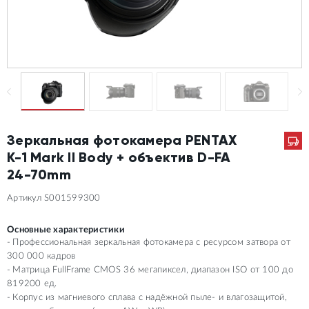
Зеркальная фотокамера PENTAX
K-1 Mark II Body + объектив D-FA
24-70mm
Артикул S001599300
Основные характеристики
Профессиональная зеркальная фотокамера с ресурсом затвора от
300 000 кадров
Матрица FullFrame CMOS 36 мегапиксел, диапазон ISO от 100 до
819200 ед.
Корпус из магниевого сплава с надёжной пыле- и влагозащитой,