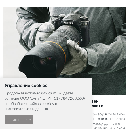
Управление cookies
Продолжая использовать сайт, Вы даете
согласие ООО "Зума" (ОГРН 1177847203060)
Непревзойденная надежность доказана путем
на обработку файлов cookies и
тестирования в суровых климатических условиях
пользовательских данных.
Предполагая, что фотографы будут использовать камеру в холодном
климате, PENTAX подверг К-1 Mark II суровым испытаниям «в полях»
Принять все
при температурах до –10°C, и собрали огромную массу данных о
точности работы, быстродействии и стабильности механизма и схем,