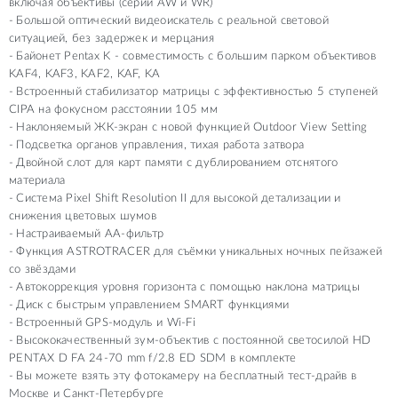
включая объективы (серии AW и WR)
Большой оптический видеоискатель с реальной световой
ситуацией, без задержек и мерцания
Байонет Pentax K - совместимость с большим парком объективов
KAF4, KAF3, KAF2, KAF, KA
Встроенный стабилизатор матрицы с эффективностью 5 ступеней
CIPA на фокусном расстоянии 105 мм
Наклоняемый ЖК-экран с новой функцией Outdoor View Setting
Подсветка органов управления, тихая работа затвора
Двойной слот для карт памяти с дублированием отснятого
материала
Система Pixel Shift Resolution II для высокой детализации и
снижения цветовых шумов
Настраиваемый АА-фильтр
Функция ASTROTRACER для съёмки уникальных ночных пейзажей
со звёздами
Автокоррекция уровня горизонта с помощью наклона матрицы
Диск с быстрым управлением SMART функциями
Встроенный GPS-модуль и Wi-Fi
Высококачественный зум-объектив с постоянной светосилой HD
PENTAX D FA 24-70 mm f/2.8 ED SDM в комплекте
Вы можете взять эту фотокамеру на бесплатный тест-драйв в
Москве и Санкт-Петербурге