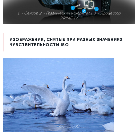
1 - Сенсор 2 - Графический ускоритель 3 - Процессор
PRIME IV
ИЗОБРАЖЕНИЯ, СНЯТЫЕ ПРИ РАЗНЫХ ЗНАЧЕНИЯX
ЧУВСТВИТЕЛЬНОСТИ ISO
SO 25600
IS