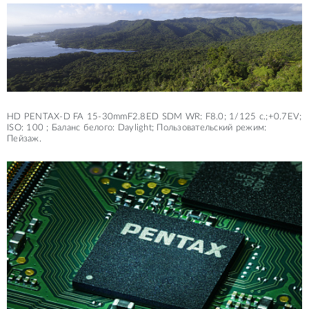
HD PENTAX-D FA 15-30mmF2.8ED SDM WR: F8.0; 1/125 c.;+0.7EV;
ISO: 100 ; Баланс белого: Daylight; Пользовательский режим:
Пейзаж.