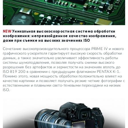
NEW
Уникальная высокоскоростная система обработки
изображения: непревзойденное качество изображения,
даже при съемке на высоких значениях ISO
Сочетание высокопроизводительного процессора PRIME IV и нового
графического ускорителя гарантирует высокую скорость обработки
данных, а также значительно увеличивает эффективность работы
системы шумоподавления, позволяя получать снимки высокого
разрешения без артефактов и зернистости на значениях вплоть до
ISO 819 200 в сравнении с предыдущим флагманом PENTAX K-1.
Помимо этого, новая мощность обработки положительно влияет на
качество картинки и позволяет получать резкие четкие фотографии с
естественными и плавными свето-теневыми переходами на низких
ISO.