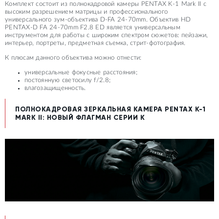
Комплект состоит из полнокадровой камеры PENTAX K-1 Mark II с
высоким разрешением матрицы и профессионального
универсального зум-объектива D-FA 24-70mm. Объектив HD
PENTAX-D FA 24-70mm F2.8 ED является универсальным
инструментом для работы с широким спектром сюжетов: пейзажи,
интерьер, портреты, предметная съемка, стрит-фотография.
К плюсам данного объектива можно отнести:
универсальные фокусные расстояния;
постоянную светосилу f/2.8;
влагозащищенность.
ПОЛНОКАДРОВАЯ ЗЕРКАЛЬНАЯ КАМЕРА PENTAX K-1
MARK II: НОВЫЙ ФЛАГМАН СЕРИИ К