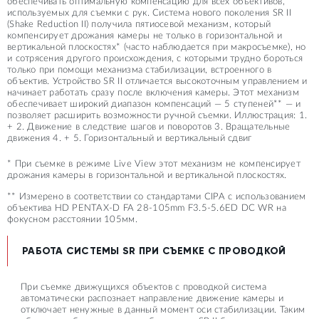
обеспечивать оптимальную компенсацию для всех объективов,
используемых для съемки с рук. Система нового поколения SR II
(Shake Reduction II) получила пятиосевой механизм, который
компенсирует дрожания камеры не только в горизонтальной и
вертикальной плоскостях* (часто наблюдается при макросъемке), но
и сотрясения другого происхождения, с которыми трудно бороться
только при помощи механизма стабилизации, встроенного в
объектив. Устройство SR II отличается высокоточным управлением и
начинает работать сразу после включения камеры. Этот механизм
обеспечивает широкий диапазон компенсаций — 5 ступеней** — и
позволяет расширить возможности ручной съемки. Иллюстрация: 1.
+ 2. Движение в следствие шагов и поворотов 3. Вращательные
движения 4. + 5. Горизонтальный и вертикальный сдвиг
* При съемке в режиме Live View этот механизм не компенсирует
дрожания камеры в горизонтальной и вертикальной плоскостях.
** Измерено в соответствии со стандартами CIPA с использованием
объектива HD PENTAX-D FA 28-105mm F3.5-5.6ED DC WR на
фокусном расстоянии 105мм.
РАБОТА СИСТЕМЫ SR ПРИ СЪЕМКЕ С ПРОВОДКОЙ
При съемке движущихся объектов с проводкой система
автоматически распознает направление движение камеры и
отключает ненужные в данный момент оси стабилизации. Таким