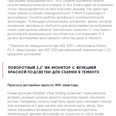
При уровне освещенности в –3EV сложно различить объект
съемки невооруженным взглядом, и тем более едва ли возможно
точно сфокусироваться на нем в ручном режиме. Но даже при
таких плохих условиях освещенности K-1 Mark II гарантирует
высочайшую точность работы автофокуса и автоматической
экспозиции.* Благодаря улучшенному алгоритму, время, которое
механизму автофокуса требуется для фокусировки на выбранном
плохо освещенном объекте значительно снижено. С сочетании с
высочайшей разрешающей способностью это позволяет K-1
делать фотоснимки высочайшего качества даже в темноте.
* Показатели освещенности при ISO 100 с объективом 50mm
F1.4; фокусировка при ISO 100,при комнатной температуре с 25
средними датчиками.
ПОВОРОТНЫЙ 3,2" ЖК-МОНИТОР С ФУНКЦИЕЙ
КРАСНОЙ ПОДСВЕТКИ ДЛЯ СЪЕМКИ В ТЕМНОТЕ
Простые настройки яркости ЖК-монитора
Новая функция Outdoor View Setting позволяет пользователю
выбрать нужный уровень яркости монитора одним нажатием
кнопки. Например, можно осветлить экран при слепящем солнце
или затемнить его для съемки при ночном свете звезд. Она
также расширена функцией красной подсветки дисплея,
помогающей зрачкам фотографа не сужаться от света вновь,