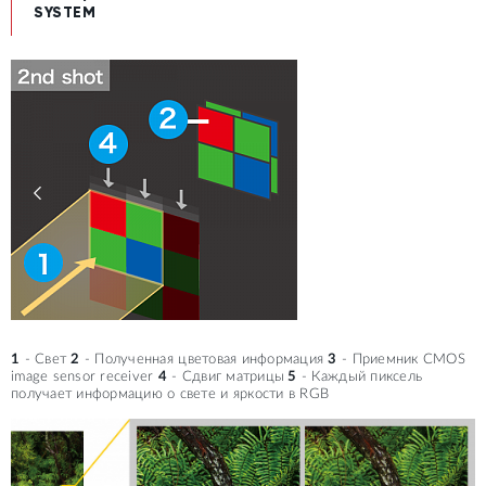
SYSTEM
1
- Свет
2
- Полученная цветовая информация
3
- Приемник CMOS
image sensor receiver
4
- Сдвиг матрицы
5
- Каждый пиксель
получает информацию о свете и яркости в RGB