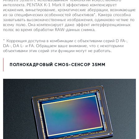
Analysis System с использованием технологий искусственного
интеллекта. PENTAX K-1 Mark II эффективно компенсирует
искажения, виньетирование, хроматические аберрации, возникающие
из-за специфических особенностей объективов*. Камера способна
захватывать высококачественные изображения, одинаково четкие по
всему полю. Она компенсирует даже эффект интерференционных
полос во время обработки RAW-данных снимка.
* Коррекция доступна в комбинации с объективами серий D FA-,
DA-, DA L- и FA. Обращаем ваше внимание, что с некоторыми
объективами этих серий эти функции могут не работать.
ПОЛНОКАДРОВЫЙ CMOS-СЕНСОР 35ММ