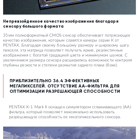
Непревзойденное качество изображения благодаря
сенсору большого формата
35мм полноформатный CMOS-сенсор обеспечивает потрясающее
качество изображения, которым славятся камеры серии К от
PENTAX. Благодаря своему большому размеру и широкому шагу
пикселя, эта матрица позволяет получать яркие, реалистичные
изображения с богатой градацией цвета и минимумом шумов. С
увеличением размера сенсора расширились возможности контроля
глубины резкости и степени размытия заднего плана (боке).
ПРИБЛИЗИТЕЛЬНО 36.4 ЭФФЕКТИВНЫХ
МЕГАПИКСЕЛЕЙ. ОТСУТСТВИЕ АА-ФИЛЬТРА ДЛЯ
ОПТИМИЗАЦИИ РАЗРЕШАЮЩЕЙ СПОСОБНОСТИ
PENTAX K-1 Mark II оснащен симулятором сглаживающего (АА)
фильтра, который позволяет максимально использовать
разрешающую способность ее многопиксельного сенсора.