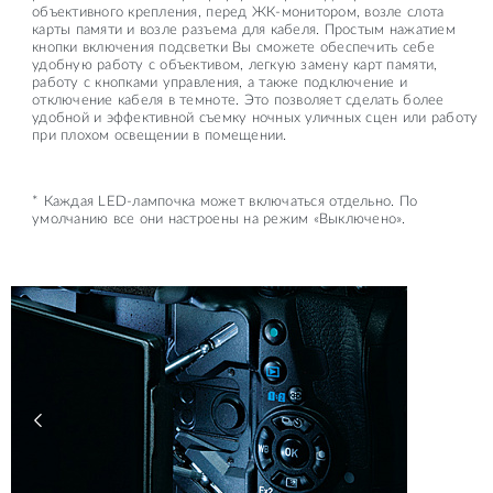
объективного крепления, перед ЖК-монитором, возле слота
карты памяти и возле разъема для кабеля. Простым нажатием
кнопки включения подсветки Вы сможете обеспечить себе
удобную работу с объективом, легкую замену карт памяти,
работу с кнопками управления, а также подключение и
отключение кабеля в темноте. Это позволяет сделать более
удобной и эффективной съемку ночных уличных сцен или работу
при плохом освещении в помещении.
* Каждая LED-лампочка может включаться отдельно. По
умолчанию все они настроены на режим «Выключено».