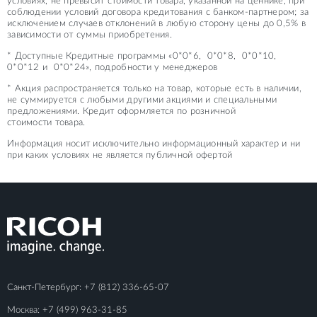
условиях, не превысит стоимости товара, указанной на ценнике, при
соблюдении условий договора кредитования с банком-партнером; за
исключением случаев отклонений в любую сторону цены до 0,5% в
зависимости от суммы приобретения.
* Доступные Кредитные программы «0*0*6, 0*0*8, 0*0*10,
0*0*12 и 0*0*24», подробности у менеджеров
* Акция распространяется только на товар, которые есть в наличии,
не суммируется с любыми другими акциями и специальными
предложениями. Кредит оформляется по розничной
стоимости товара.
Информация носит исключительно информационный характер и ни
при каких условиях не является публичной офертой
Санкт-Петербург:
+7 (812) 336-65-07
Москва:
+7 (499) 963-31-85