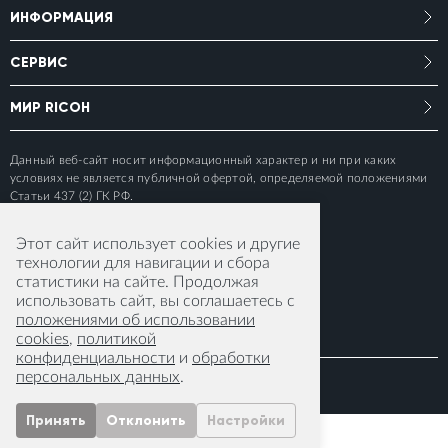
ИНФОРМАЦИЯ
СЕРВИС
МИР RICOH
Данный веб-сайт носит информационный характер и ни при каких
условиях не является публичной офертой, определяемой положениями
Статьи 437 (2) ГК РФ.
Этот сайт использует cookies и другие
технологии для навигации и сбора
статистики на сайте. Продолжая
использовать сайт, вы соглашаетесь с
положениями об использовании
cookies
,
политикой
конфиденциальности
и
обработки
персональных данных
.
© 2015-2026 RICOH IMAGING EUROPE S.A.S
Принять
Отклонить
Настройки