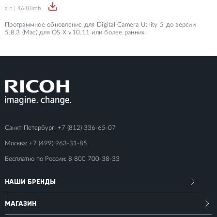
zip | 46.88mb
Программное обновление для Digital Camera Utility 5 до версии
5.8.3 (Mac) для OS X v10.11 или более ранних
Санкт-Петербург:
+7 (812) 336-65-07
Москва:
+7 (499) 963-31-85
Бесплатно по России:
8 800 700-38-33
НАШИ БРЕНДЫ
МАГАЗИН