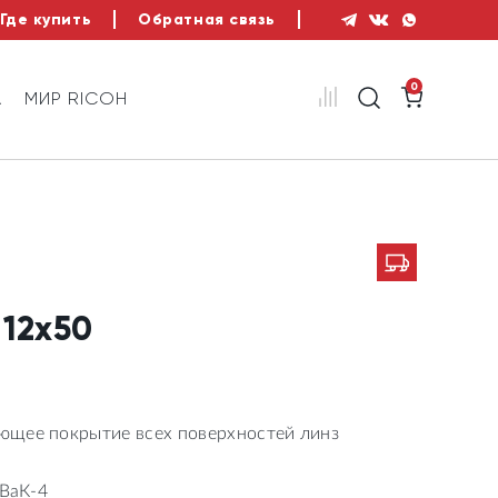
Где купить
Обратная связь
0
А
МИР RICOH
 12x50
ющее покрытие всех поверхностей линз
 ВаК-4