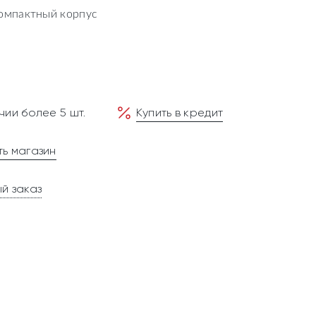
омпактный корпус
чии более 5 шт.
Купить в кредит
ь магазин
й заказ