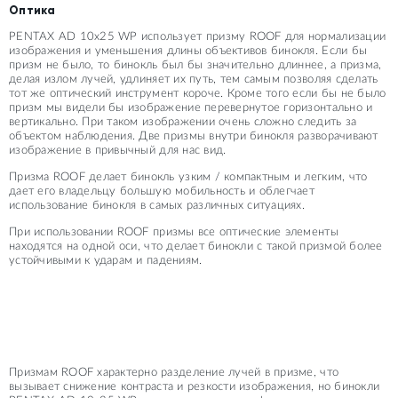
Оптика
PENTAX AD 10x25 WP использует призму ROOF для нормализации
изображения и уменьшения длины объективов бинокля. Если бы
призм не было, то бинокль был бы значительно длиннее, а призма,
делая излом лучей, удлиняет их путь, тем самым позволяя сделать
тот же оптический инструмент короче. Кроме того если бы не было
призм мы видели бы изображение перевернутое горизонтально и
вертикально. При таком изображении очень сложно следить за
объектом наблюдения. Две призмы внутри бинокля разворачивают
изображение в привычный для нас вид.
Призма ROOF делает бинокль узким / компактным и легким, что
дает его владельцу большую мобильность и облегчает
использование бинокля в самых различных ситуациях.
При использовании ROOF призмы все оптические элементы
находятся на одной оси, что делает бинокли с такой призмой более
устойчивыми к ударам и падениям.
Призмам ROOF характерно разделение лучей в призме, что
вызывает снижение контраста и резкости изображения, но бинокли