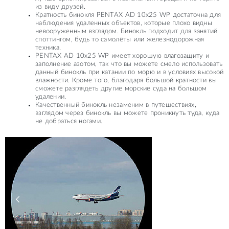
из виду друзей.
Кратность бинокля PENTAX AD 10x25 WP достаточна для
наблюдения удаленных объектов, которые плохо видны
невооруженным взглядом. Бинокль подходит для занятий
споттингом, будь то самолёты или железнодорожная
техника.
PENTAX AD 10x25 WP имеет хорошую влагозащиту и
заполнение азотом, так что вы можете смело использовать
данный бинокль при катании по морю и в условиях высокой
влажности. Кроме того, благодаря большой кратности вы
сможете разглядеть другие морские суда на большом
удалении.
Качественный бинокль незаменим в путешествиях,
взглядом через бинокль вы можете проникнуть туда, куда
не добраться ногами.