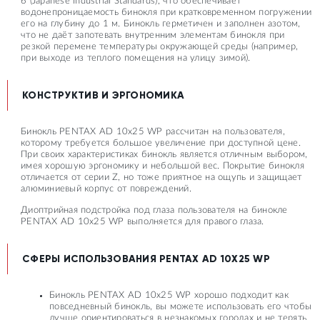
6 (Japanese Industrial Standards), что обеспечивает
водонепроницаемость бинокля при кратковременном погружении
его на глубину до 1 м. Бинокль герметичен и заполнен азотом,
что не даёт запотевать внутренним элементам бинокля при
резкой перемене температуры окружающей среды (например,
при выходе из теплого помещения на улицу зимой).
КОНСТРУКТИВ И ЭРГОНОМИКА
Бинокль PENTAX AD 10x25 WP рассчитан на пользователя,
которому требуется большое увеличение при доступной цене.
При своих характеристиках бинокль является отличным выбором,
имея хорошую эргономику и небольшой вес. Покрытие бинокля
отличается от серии Z, но тоже приятное на ощупь и защищает
алюминиевый корпус от повреждений.
Диоптрийная подстройка под глаза пользователя на бинокле
PENTAX AD 10x25 WP выполняется для правого глаза.
СФЕРЫ ИСПОЛЬЗОВАНИЯ PENTAX AD 10X25 WP
Бинокль PENTAX AD 10x25 WP хорошо подходит как
повседневный бинокль, вы можете использовать его чтобы
лучше ориентироваться в незнакомых городах и не терять