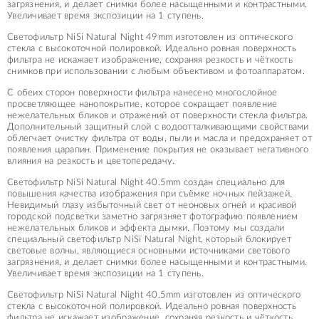
загрязнения, и делает снимки более насыщенными и контрастными.
Увеличивает время экспозиции на 1 ступень.
Светофильтр NiSi Natural Night 49mm изготовлен из оптического
стекла с высокоточной полировкой. Идеально ровная поверхность
фильтра не искажает изображение, сохраняя резкость и чёткость
снимков при использовании с любым объективом и фотоаппаратом.
С обеих сторон поверхности фильтра нанесено многослойное
просветляющее нанопокрытие, которое сокращает появление
нежелательных бликов и отражений от поверхности стекла фильтра.
Дополнительный защитный слой с водоотталкивающими свойствами
облегчает очистку фильтра от воды, пыли и масла и предохраняет от
появления царапин. Применение покрытия не оказывает негативного
влияния на резкость и цветопередачу.
Светофильтр NiSi Natural Night 40.5mm создан специально для
повышения качества изображения при съёмке ночных пейзажей.
Невидимый глазу избыточный свет от неоновых огней и красивой
городской подсветки заметно загрязняет фотографию появлением
нежелательных бликов и эффекта дымки. Поэтому мы создали
специальный светофильтр NiSi Natural Night, который блокирует
световые волны, являющиеся основными источниками светового
загрязнения, и делает снимки более насыщенными и контрастными.
Увеличивает время экспозиции на 1 ступень.
Светофильтр NiSi Natural Night 40.5mm изготовлен из оптического
стекла с высокоточной полировкой. Идеально ровная поверхность
фильтра не искажает изображение, сохраняя резкость и чёткость