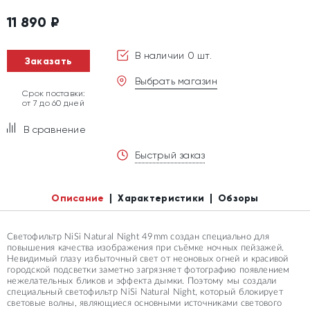
11 890
₽
В наличии 0 шт.
Заказать
Выбрать магазин
Срок поставки:
от 7 до 60 дней
В сравнение
Быстрый заказ
Описание
Характеристики
Обзоры
Светофильтр NiSi Natural Night 49mm создан специально для
повышения качества изображения при съёмке ночных пейзажей.
Невидимый глазу избыточный свет от неоновых огней и красивой
городской подсветки заметно загрязняет фотографию появлением
нежелательных бликов и эффекта дымки. Поэтому мы создали
специальный светофильтр NiSi Natural Night, который блокирует
световые волны, являющиеся основными источниками светового