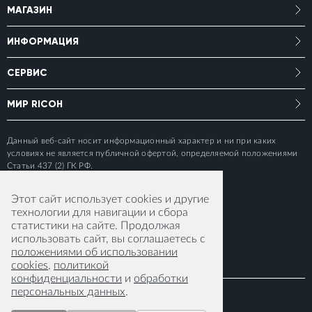
МАГАЗИН
ИНФОРМАЦИЯ
СЕРВИС
МИР RICOH
Данный веб-сайт носит информационный характер и ни при каких
условиях не является публичной офертой, определяемой положениями
Статьи 437 (2) ГК РФ.
Этот сайт использует cookies и другие
технологии для навигации и сбора
статистики на сайте. Продолжая
использовать сайт, вы соглашаетесь с
положениями об использовании
cookies
,
политикой
конфиденциальности
и
обработки
персональных данных
.
© 2015-2026 RICOH IMAGING EUROPE S.A.S