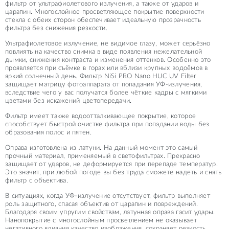
фильтр от ультрафиолетового излучения, а также от ударов и
царапин. Многослойное просветляющее покрытие поверхности
стекла с обеих сторон обеспечивает идеальную прозрачность
фильтра без снижения резкости.
Ультрафиолетовое излучение, не видимое глазу, может серьёзно
повлиять на качество снимка в виде появления нежелательной
дымки, снижения контраста и изменения оттенков. Особенно это
проявляется при съёмке в горах или вблизи крупных водоёмов в
яркий солнечный день. Фильтр NiSi PRO Nano HUC UV Filter
защищает матрицу фотоаппарата от попадания УФ-излучения,
вследствие чего у вас получатся более чёткие кадры с мягкими
цветами без искажений цветопередачи.
Фильтр имеет также водоотталкивающее покрытие, которое
способствует быстрой очистке фильтра при попадании воды без
образования полос и пятен.
Оправа изготовлена из латуни. На данный момент это самый
прочный материал, применяемый в светофильтрах. Прекрасно
защищает от ударов, не деформируется при перепаде температур.
Это значит, при любой погоде вы без труда сможете надеть и снять
фильтр с объектива.
В ситуациях, когда УФ-излучение отсутствует, фильтр выполняет
роль защитного, спасая объектив от царапин и повреждений.
Благодаря своим упругим свойствам, латунная оправа гасит удары.
Нанопокрытие с многослойным просветлением не оказывает
негативного влияния качество изображения, сохраняет резкость