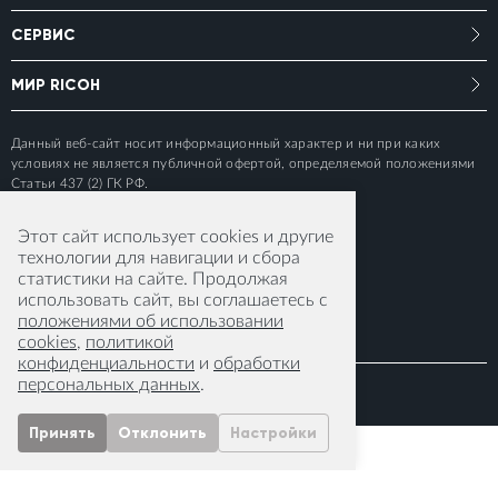
СЕРВИС
МИР RICOH
Данный веб-сайт носит информационный характер и ни при каких
условиях не является публичной офертой, определяемой положениями
Статьи 437 (2) ГК РФ.
Этот сайт использует cookies и другие
технологии для навигации и сбора
статистики на сайте. Продолжая
использовать сайт, вы соглашаетесь с
положениями об использовании
cookies
,
политикой
конфиденциальности
и
обработки
персональных данных
.
© 2015-2026 RICOH IMAGING EUROPE S.A.S
Принять
Отклонить
Настройки