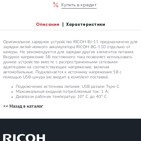
Купить в кредит
Описание
Характеристики
Оригинальное зарядное устройство RICOH BJ-11 предназначено для
зарядки литий-ионного аккумулятора RICOH BG-110 отдельно от
камеры. Не рекомендуется для зарядки других элементов питания.
Входное напряжение 5В постоянного тока позволяет использовать
данное устройство вместе с распространенными сетевыми
адаптерами на соответствующее напряжение, включая
автомобильные. Подключается к источнику напряжения 5В с
помощью USB-шнура (не входит в комплект поставки).
Подключение источника питания: USB разъем Type-C
Максимальный входной потребляемый ток: 1 А;
Диапазон рабочих температур: 10° C до 40° C
<< Назад в каталог