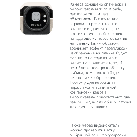
Камера оснащена оптическим
видоискателем типа Albada,
расположенным над
объективом. В отсутствие
зеркала и призмы то, что вы
видите в видоискатель, не
соответствует изображению,
попадающему через объектив
на плёнку. Таким образом,
возникает эффект параллакса -
изображение на плёнке будет
смещено по сравнению с
видимым в видоискателе. И
чем ближе камера к объекту
съёмки, тем сильней будет
смещение изображения.
Поэтому для коррекции
параллакса и правильной
компоновки кадра в
видоискателе присутствуют две
рамки – одна для общих, вторая
для крупных планов.
Также через видоискатель
можно проверить метку
выбранной зоны фокусировки.