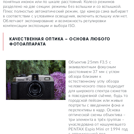
понятных иконок или по шкале расстояний. Колесо режимов
разделено на две секции: режимы без вспышки и со вспышкой.
Плюс полностью автоматический режим, где камера сама выбирает
в соответствии с условиями освещения, включить вспышку или нет.
Облегчают экспонирование и возможность регулировки
компенсации экспозиции и выбора ISO.
КАЧЕСТВЕННАЯ ОПТИКА – ОСНОВА ЛЮБОГО
ФОТОАППАРАТА
Объектив 25mm F3.5 с
эквивалентным фокусным
расстоянием 37 мм c углом
обзора близким к
естественному углу обзора
человеческого глаза подходит
для широкого спектра сюжетов
в повседневной съёмке, будь то
городской пейзаж или живые
портреты с введением фона и
перспективы в кадр. Основа
оптической схемы объектива –
три элемента в трёх группах –
унаследована от нашумевшего
PENTAX Espio Mini от 1994 год