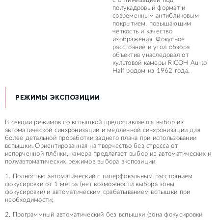
с оптимизацией под
полукадровый формат и
современным антибликовым
покрытием, повышающим
чёткость и качество
изображения. Фокусное
расстояние и угол обзора
объектив унаследовал от
культовой камеры RICOH Au-to
Half родом из 1962 года.
РЕЖИМЫ ЭКСПОЗИЦИИ
В секции режимов со вспышкой предоставляется выбор из
автоматической синхронизации и медленной синхронизации для
более детальной проработки заднего плана при использовании
вспышки. Ориентированная на творчество без стресса от
испорченной плёнки, камера предлагает выбор из автоматических и
полуавтоматических режимов выбора экспозиции:
1. Полностью автоматический с гиперфокальным расстоянием
фокусировки от 1 метра (нет возможности выбора зоны
фокусировки) и автоматическим срабатыванием вспышки при
необходимости;
2. Программный автоматический без вспышки (зона фокусировки