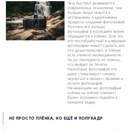
Чем быстрее развиваются
современные технологии, тем
больше люди тянутся к
неспешному и вдумчивому
процессу создания фотографий.
Поэтому всё больше
фотографов в последнее время
обращаются к плёнке. Для тех,
кто постобработкой в цифровой
фотографии может сделать всё,
что душа пожелает, в плёнке
есть элемент неожиданности –
ты до последнего не знаешь,
что выйдет из печати.
Некоторых фотографов это
даже стимулирует самому
окунуться в процесс проявки и
печати фотографий.
Начинающим же фотографам
съёмка на плёнку поможет
более осознанно подойти к
каждому кадру.
НЕ ПРОСТО ПЛЁНКА, НО ЕЩЁ И ПОЛУКАДР