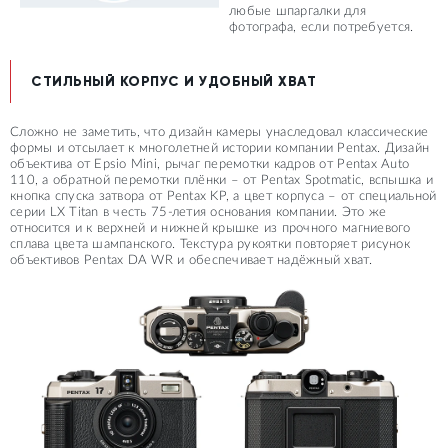
любые шпаргалки для
фотографа, если потребуется.
СТИЛЬНЫЙ КОРПУС И УДОБНЫЙ ХВАТ
Сложно не заметить, что дизайн камеры унаследовал классические
формы и отсылает к многолетней истории компании Pentax. Дизайн
объектива от Epsio Mini, рычаг перемотки кадров от Pentax Auto
110, а обратной перемотки плёнки – от Pentax Spotmatic, вспышка и
кнопка спуска затвора от Pentax KP, а цвет корпуса – от специальной
серии LX Titan в честь 75-летия основания компании. Это же
относится и к верхней и нижней крышке из прочного магниевого
сплава цвета шампанского. Текстура рукоятки повторяет рисунок
объективов Pentax DA WR и обеспечивает надёжный хват.