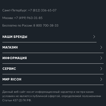
Санкт-Петербург:
+7 (812) 336-65-07
Москва:
+7 (499) 963-31-85
Бесплатно по России:
8 800 700-38-33
НАШИ БРЕНДЫ
МАГАЗИН
ИНФОРМАЦИЯ
СЕРВИС
МИР RICOH
Данный веб-сайт носит информационный характер и ни при каких
условиях не является публичной офертой, определяемой положениями
Статьи 437 (2) ГК РФ.