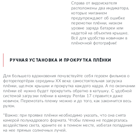
Справа от видоискателя
расположены два индикатора,
которые миганием
предупреждают об ошибке
перемотки плёнки, низком
уровне заряда батареи или
надетой на объектив крышке.
Всё для удобства новичкам в
плёночной фотографии!
РУЧНАЯ УСТАНОВКА И ПРОКРУТКА ПЛЁНКИ
Для большего вдохновения почувствуйте себя героем фильмов о
фоторепортёрах середины ХХ века: самостоятельная загрузка
плёнки, щелчок крышки и прокрутка каждого кадра. А по окончании
плёнки её нужно будет прокрутить обратно в катушку. С удобной
системой загрузки плёнки в камеру Pentax 17 справится даже
новичок. Перемотать пленку можно и до того, как закончится весь
рулон.
*Важно: при проявке плёнки необходимо указать, что она снята
камерой полукадрового формата. Чтобы пленка не подвергалась
воздействию света, храните ее в темном месте, избегая попадания
на нее прямых солнечных лучей.