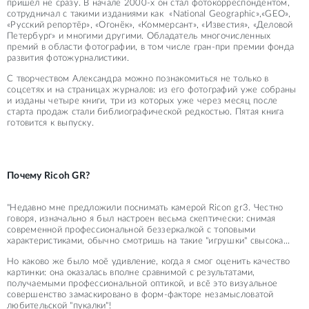
пришёл не сразу. В начале 2000-х он стал фотокорреспондентом,
сотрудничал с такими изданиями как «National Geographic»,«GEO»,
«Русский репортёр», «Огонёк», «Коммерсант», «Известия», «Деловой
Петербург» и многими другими. Обладатель многочисленных
премий в области фотографии, в том числе гран-при премии фонда
развития фотожурналистики.
С творчеством Александра можно познакомиться не только в
соцсетях и на страницах журналов: из его фотографий уже собраны
и изданы четыре книги, три из которых уже через месяц после
старта продаж стали библиографической редкостью. Пятая книга
готовится к выпуску.
Почему Ricoh GR?
"Недавно мне предложили поснимать камерой Ricon gr3. Честно
говоря, изначально я был настроен весьма скептически: снимая
современной профессиональной беззеркалкой с топовыми
характеристиками, обычно смотришь на такие "игрушки" свысока...
Но каково же было моё удивление, когда я смог оценить качество
картинки: она оказалась вполне сравнимой с результатами,
получаемыми профессиональной оптикой, и всё это визуальное
совершенство замаскировано в форм-факторе незамысловатой
любительской "пукалки"!