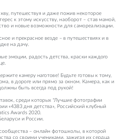
скву, путешествуя и даже пожив некоторое
терес к этому искусству, наоборот – став мамой,
ество и новые возможности для самореализации.
сное и прекрасное везде – в путешествиях и в
дке на дачу.
ные эмоции, радость детства, краски каждого
це.
ержите камеру наготове! Будьте готовы к тому,
ма, в дороге или прямо за окном. Камера, как и
должны быть всегда под рукой!
ставок, среди которых "Лучшие фотографии
ии «4383 дня детства», Российский клубный
atics Awards 2020.
Беларуси и России.
 сообщества – онлайн фотошколы, в которой
ства со своими учениками, зажигая их сердца