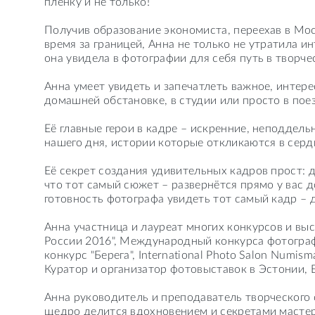
плёнку и не только!
⠀
Получив образование экономиста, переехав в Мо
время за границей, Анна не только не утратила ин
она увидела в фотографии для себя путь в творч
⠀
Анна умеет увидеть и запечатлеть важное, интере
домашней обстановке, в студии или просто в поез
⠀
Её главные герои в кадре – искренние, неподдель
нашего дня, истории которые откликаются в серд
⠀
Её секрет создания удивительных кадров прост: д
что тот самый сюжет – развернётся прямо у вас до
готовность фотографа увидеть тот самый кадр – 
⠀
Анна участница и лауреат многих конкурсов и вы
России 2016", Международный конкурса фотограф
конкурс "Берега", International Photo Salon Numism
Куратор и организатор фотовыставок в Эстонии, 
⠀
Анна руководитель и преподаватель творческого
щедро делится вдохновением и секретами мастер