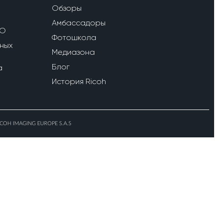
Обзоры
Амбассадоры
ПО
Фотошкола
ных
Медиазона
Блог
a
История Ricoh
ICOH IMAGING EUROPE S.A.S