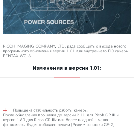
RICOH IMAGING COMPANY, LTD. рада сообщить о выходе нового
программного обновления версии 1.01 для внутреннего ПО камеры
PENTAX WG-8.
Изменения в версии 1.01:
Повышена стабильность работы камеры.
После обновления прошивки до версии 2.10 для Ricoh GR III и
версии 1.60 для Ricoh GR IIIх или более поздней в меню
фотокамеры будет добавлен режим [Режим вспышки GF-2].