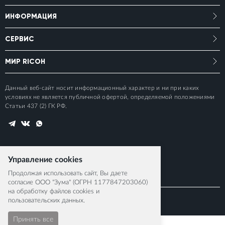
ИНФОРМАЦИЯ
СЕРВИС
МИР RICOH
Данный веб-сайт носит информационный характер и ни при каких
условиях не является публичной офертой, определяемой положениями
Статьи 437 (2) ГК РФ.
Управление cookies
Продолжая использовать сайт, Вы даете
согласие ООО "Зума" (ОГРН 1177847203060)
на обработку файлов cookies и
пользовательских данных.
© 2015-2026 RICOH IMAGING EUROPE S.A.S
Принять все