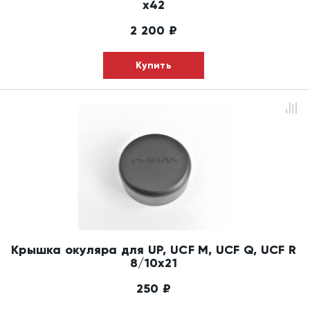
x42
2 200
₽
Купить
Крышка окуляра для UP, UCF M, UCF Q, UCF R
8/10x21
250
₽