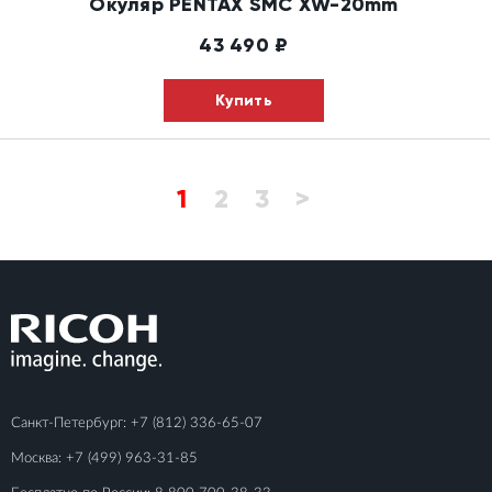
Окуляр PENTAX SMC XW-20mm
43 490
₽
Купить
1
2
3
>
Санкт-Петербург:
+7 (812) 336-65-07
Москва:
+7 (499) 963-31-85