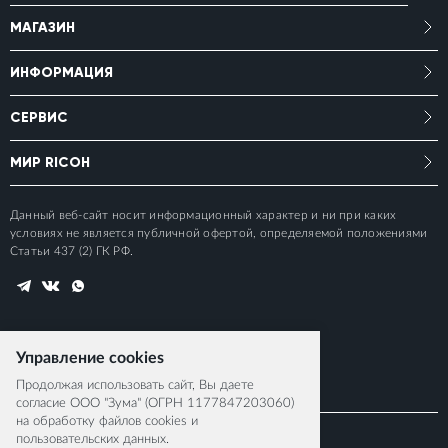
МАГАЗИН
ИНФОРМАЦИЯ
СЕРВИС
МИР RICOH
Данный веб-сайт носит информационный характер и ни при каких
условиях не является публичной офертой, определяемой положениями
Статьи 437 (2) ГК РФ.
Управление cookies
Продолжая использовать сайт, Вы даете
согласие ООО "Зума" (ОГРН 1177847203060)
на обработку файлов cookies и
пользовательских данных.
© 2015-2026 RICOH IMAGING EUROPE S.A.S