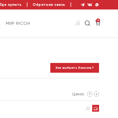
Где купить
Обратная связь
0
А
МИР RICOH
Как выбрать бинокль?
Цена: