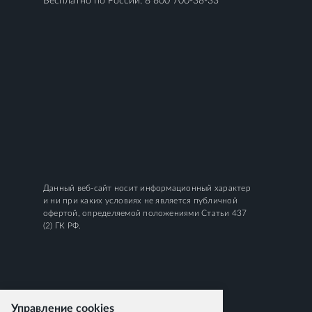
Бесплатно по России:
8 800 700-38-33
Данный веб-сайт носит информационный характер
и ни при каких условиях не является публичной
офертой, определяемой положениями Статьи 437
(2) ГК РФ.
Управление cookies