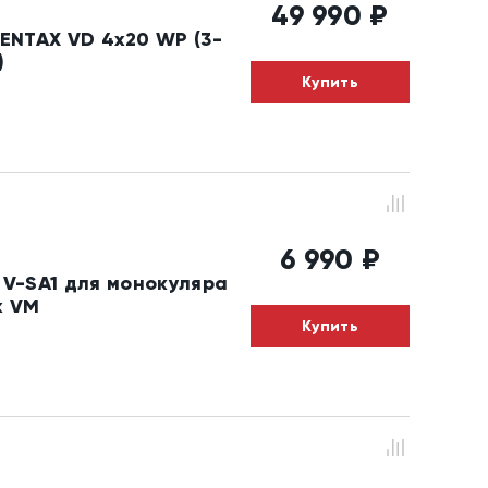
49 990
₽
ENTAX VD 4x20 WP (3-
)
Купить
6 990
₽
V-SA1 для монокуляра
x VM
Купить