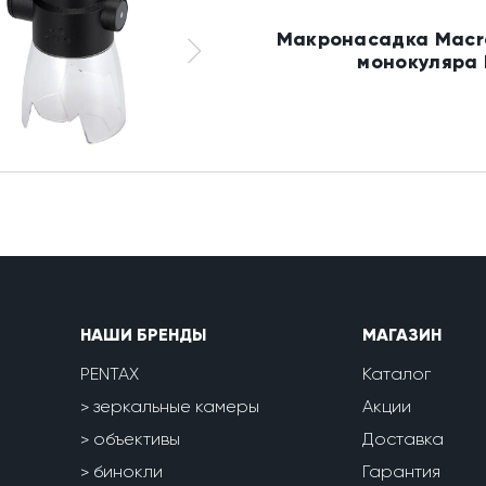
Макронасадка Macro
монокуляра 
НАШИ БРЕНДЫ
МАГАЗИН
PENTAX
Каталог
зеркальные камеры
Акции
объективы
Доставка
бинокли
Гарантия