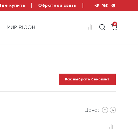
Где купить
Обратная связь
0
А
МИР RICOH
Как выбрать бинокль?
Цена: